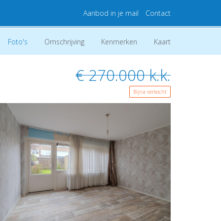
Aanbod in je mail
Contact
Foto's
Omschrijving
Kenmerken
Kaart
€ 270.000 k.k.
Bijna verkocht