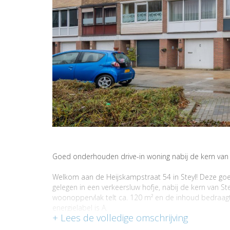
Goed onderhouden drive-in woning nabij de kern van 
Welkom aan de Heijskampstraat 54 in Steyl! Deze goe
gelegen in een verkeersluw hofje, nabij de kern van S
woonoppervlak telt ca. 120 m² en de inhoud bedraagt m
energielabel is A.
Indeling: