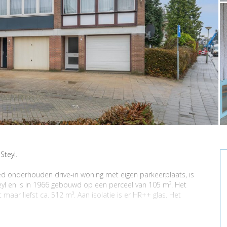
Steyl.
d onderhouden drive-in woning met eigen parkeerplaats, is
teyl en is in 1966 gebouwd op een perceel van 105 m². Het
aar liefst ca. 512 m³. Aan isolatie is er HR++ glas. Het